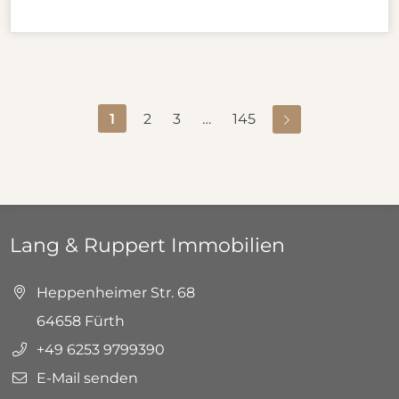
1
2
3
…
145
Lang & Ruppert Immobilien
Heppenheimer Str. 68
64658 Fürth
+49 6253 9799390
E-Mail senden