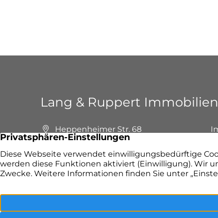
Lang & Ruppert Immobilie
Heppenheimer Str. 68
I
64658 Fürth
I
+49 6253 9799390
F
E-Mail senden
P