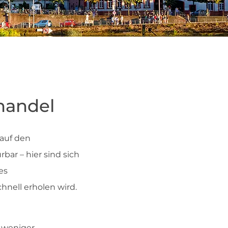
handel
 auf den
bar – hier sind sich
es
hnell erholen wird.
n weniger