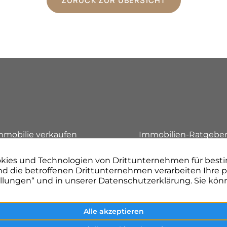
ZURÜCK ZUR ÜBERSICHT
n
mmobilie verkaufen
Immobilien-Ratgebe
mmobilienbewertung
Referenzen
inance Management
Unternehmen
roject Management
Kontakt aufnehmen