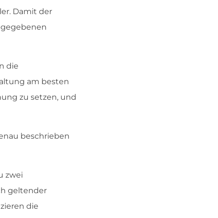
ler. Damit der
abgegebenen
n die
waltung am besten
dnung zu setzen, und
genau beschrieben
zu zwei
ch geltender
zieren die