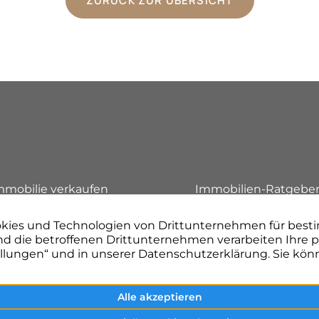
ZURÜCK ZUR ÜBERSICHT
n
mmobilie verkaufen
Immobilien-Ratgebe
mmobilienbewertung
Referenzen
inance Management
Unternehmen
roject Management
Kontakt aufnehmen