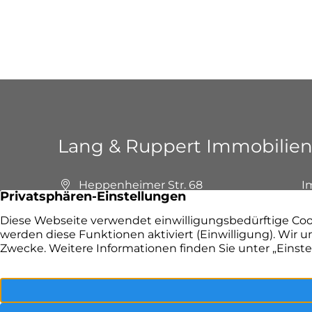
Lang & Ruppert Immobilie
Heppenheimer Str. 68
I
64658 Fürth
I
+49 6253 9799390
F
E-Mail senden
P