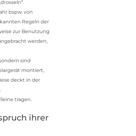
drosseln“.
ahr bspw. von
rkannten Regeln der
nweise zur Benutzung
 angebracht werden,
 sondern sind
largerät montiert,
iese deckt in der
.
leine tragen.
pruch ihrer