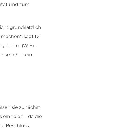
lität und zum
cht grundsätzlich
 machen“, sagt Dr.
Eigentum (WiE).
nismäßig sein,
sen sie zunächst
 einholen – da die
ne Beschluss