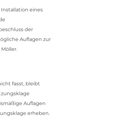
nstallation eines
nde
eschluss der
gliche Auflagen zur
Möller.
t fasst, bleibt
tzungsklage
ismäßige Auflagen
zungsklage erheben.