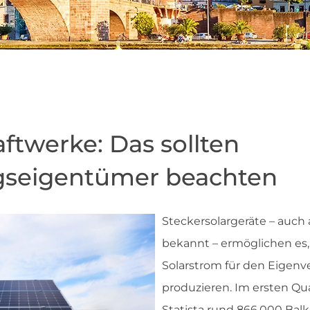
ftwerke: Das sollten
seigentümer beachten
Steckersolargeräte – auch 
bekannt – ermöglichen es,
Solarstrom für den Eigenv
produzieren. Im ersten Qua
Statista rund 866.000 Bal