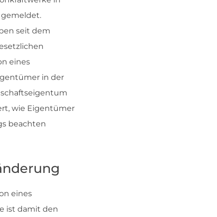
b gemeldet.
en seit dem
esetzlichen
on eines
igentümer in der
nschaftseigentum
ert, wie Eigentümer
ags beachten
ränderung
on eines
ie ist damit den