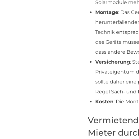
Solarmodule mehr
Montage
: Das G
herunterfallende
Technik entsprec
des Geräts müsse
dass andere Bew
Versicherung
: S
Privateigentum de
sollte daher eine
Regel Sach- und P
Kosten
: Die Mon
Vermietend
Mieter durc