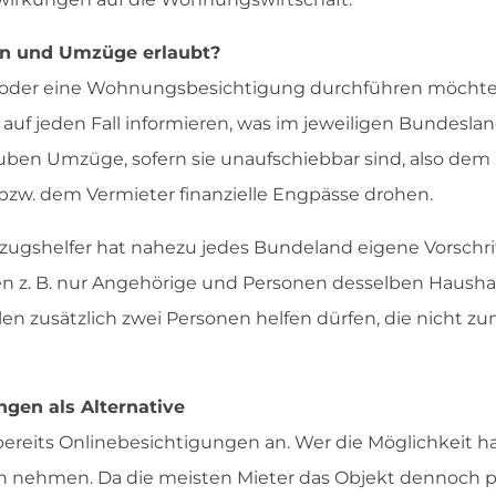
en und Umzüge erlaubt?
 oder eine Wohnungsbesichtigung durchführen möchte 
d auf jeden Fall informieren, was im jeweiligen Bundesland
uben Umzüge, sofern sie unaufschiebbar sind, also dem
zw. dem Vermieter finanzielle Engpässe drohen.
zugshelfer hat nahezu jedes Bundeland eigene Vorschrif
n z. B. nur Angehörige und Personen desselben Haushal
len zusätzlich zwei Personen helfen dürfen, die nicht z
ngen als Alternative
bereits Onlinebesichtigungen an. Wer die Möglichkeit hat
h nehmen. Da die meisten Mieter das Objekt dennoch p