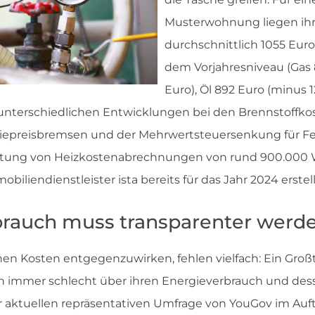
Musterwohnung liegen ihr
durchschnittlich 1055 Eur
dem Vorjahresniveau (Gas 
Euro), Öl 892 Euro (minus 1
 unterschiedlichen Entwicklungen bei den Brennstoffko
giepreisbremsen und der Mehrwertsteuersenkung für F
ertung von Heizkostenabrechnungen von rund 900.00
biliendienstleister ista bereits für das Jahr 2024 erstell
brauch muss transparenter werd
nen Kosten entgegenzuwirken, fehlen vielfach: Ein Großt
h immer schlecht über ihren Energieverbrauch und des
er aktuellen repräsentativen Umfrage von YouGov im Auftr