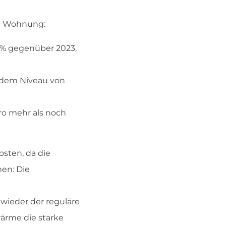
qm Wohnung:
 % gegenüber 2023,
r dem Niveau von
uro mehr als noch
sten, da die
men: Die
wieder der reguläre
wärme die starke