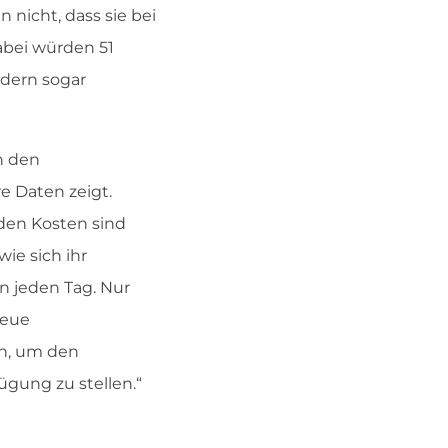
 nicht, dass sie bei
abei würden 51
ndern sogar
n den
e Daten zeigt.
den Kosten sind
ie sich ihr
n jeden Tag. Nur
neue
en, um den
gung zu stellen.“