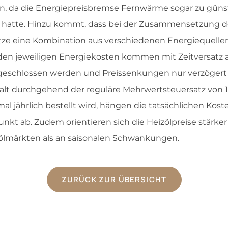
n, da die Energiepreisbremse Fernwärme sogar zu günst
rt hatte. Hinzu kommt, dass bei der Zusammensetzung 
ze eine Kombination aus verschiedenen Energiequellen
en jeweiligen Energiekosten kommen mit Zeitversatz an
abgeschlossen werden und Preissenkungen nur verzöger
galt durchgehend der reguläre Mehrwertsteuersatz von 1
mal jährlich bestellt wird, hängen die tatsächlichen Kos
unkt ab. Zudem orientieren sich die Heizölpreise stärke
ölmärkten als an saisonalen Schwankungen.
ZURÜCK ZUR ÜBERSICHT