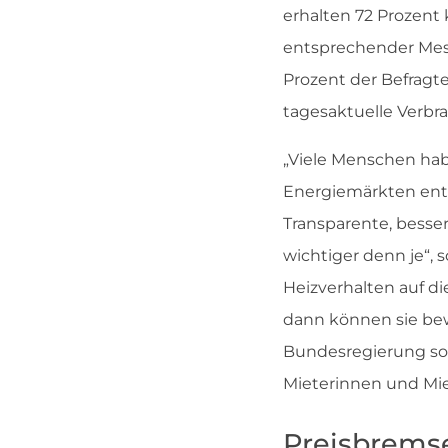
erhalten 72 Prozent 
entsprechender Mess
Prozent der Befragt
tagesaktuelle Verbr
„Viele Menschen hab
Energiemärkten entsp
Transparente, besse
wichtiger denn je“, 
Heizverhalten auf di
dann können sie bew
Bundesregierung sol
Mieterinnen und Mie
Preisbrems