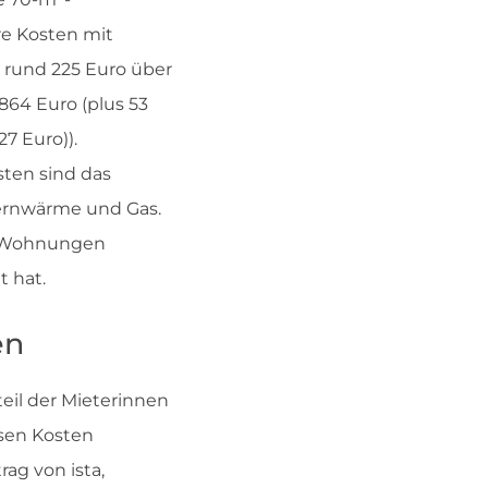
e Kosten mit
o rund 225 Euro über
864 Euro (plus 53
27 Euro)).
sten sind das
ernwärme und Gas.
0 Wohnungen
t hat.
en
eil der Mieterinnen
sen Kosten
ag von ista,