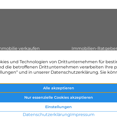
n
mmobilie verkaufen
Immobilien-Ratgebe
mmobilienbewertung
Referenzen
inance Management
Unternehmen
roject Management
Kontakt aufnehmen
akler in Fürth