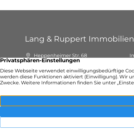
Lang & Ruppert Immobilie
Heppenheimer Str. 68
I
64658 Fürth
I
+49 6253 9799390
F
E-Mail senden
P
Lang & Ruppert Immobilien – Ihr Immobilienm