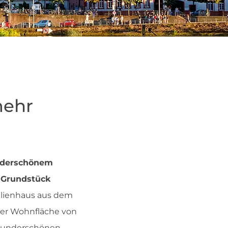
mehr
nderschönem
² Grundstück
ilienhaus aus dem
iner Wohnfläche von
 wunderschönen