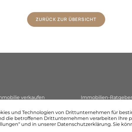
ZURÜCK ZUR ÜBERSICHT
n
mmobilie verkaufen
Immobilien-Ratgebe
mmobilienbewertung
Referenzen
inance Management
Unternehmen
roject Management
Kontakt aufnehmen