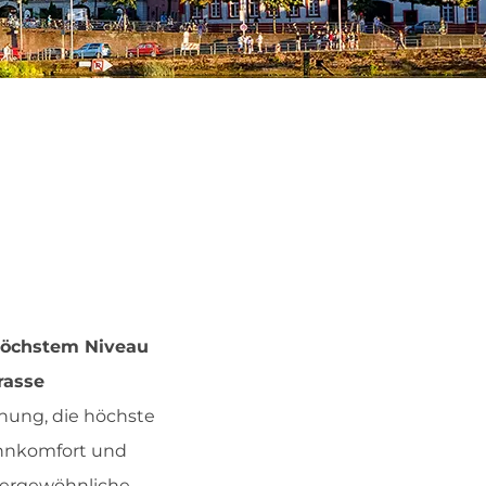
höchstem Niveau
rasse
nung, die höchste
hnkomfort und
außergewöhnliche