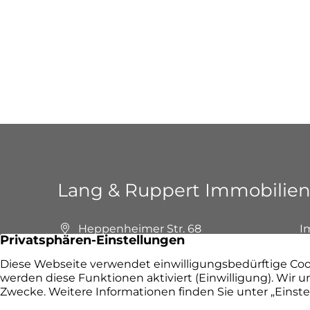
Lang & Ruppert Immobilie
Heppenheimer Str. 68
I
64658 Fürth
I
+49 6253 9799390
F
E-Mail senden
P