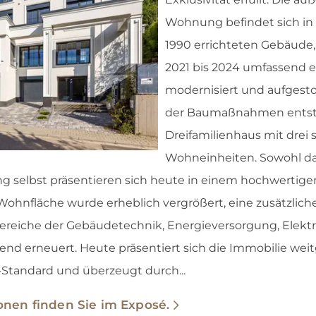
Wohnung befindet sich in
1990 errichteten Gebäude,
2021 bis 2024 umfassend e
modernisiert und aufgest
der Baumaßnahmen entst
Dreifamilienhaus mit drei 
Wohneinheiten. Sowohl d
ng selbst präsentieren sich heute in einem hochwerti
ohnfläche wurde erheblich vergrößert, eine zusätzlich
ereiche der Gebäudetechnik, Energieversorgung, Elektri
nd erneuert. Heute präsentiert sich die Immobilie wei
andard und überzeugt durch...
onen finden Sie im Exposé.