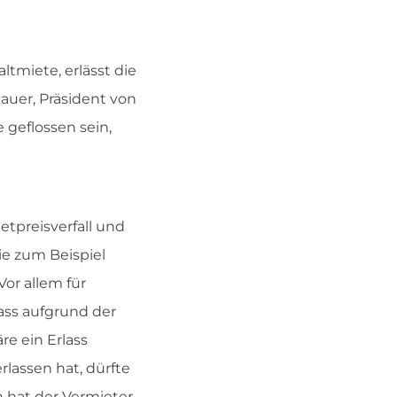
tmiete, erlässt die
uer, Präsident von
 geflossen sein,
etpreisverfall und
e zum Beispiel
or allem für
ass aufgrund der
e ein Erlass
lassen hat, dürfte
n hat der Vermieter