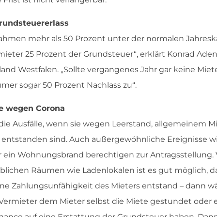
Grundsteuererlass
ahmen mehr als 50 Prozent unter der normalen Jahreskal
er 25 Prozent der Grundsteuer“, erklärt Konrad Adena
nd Westfalen. „Sollte vergangenes Jahr gar keine Miete
er sogar 50 Prozent Nachlass zu“.
le wegen Corona
die Ausfälle, wenn sie wegen Leerstand, allgemeinem Mi
 entstanden sind. Auch außergewöhnliche Ereignisse wi
ein Wohnungsbrand berechtigen zur Antragsstellung. V
blichen Räumen wie Ladenlokalen ist es gut möglich, d
e Zahlungsunfähigkeit des Mieters entstand – dann wär
Vermieter dem Mieter selbst die Miete gestundet oder er
 Chance auf eine Erstattung der Grundsteuer haben. Dan