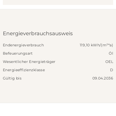
Grundrisse sprechen sowohl Familien als auch
Paare und Einzelpersonen an und schaffen eine
breite Vermietungsbasis. Zum Objekt gehören
außerdem zwei Garage, fünf Außenstellplätze
Energieverbrauchsausweis
sowie ein kleiner Gartenbereich, der den
Endenergieverbrauch
119,10 kWh/(m²*a)
Bewohnern zusätzlichen Freiraum bietet.
Befeuerungsart
Öl
Dank der soliden Bauweise, des gepflegten
Wesentlicher Energieträger
OEL
Gesamtzustands und der nachhaltigen
Energieeffizienzklasse
D
Vermietungssituation bietet dieses
Gültig bis
09.04.2036
Mehrfamilienhaus eine interessante und
wertstabile Investitionsmöglichkeit.