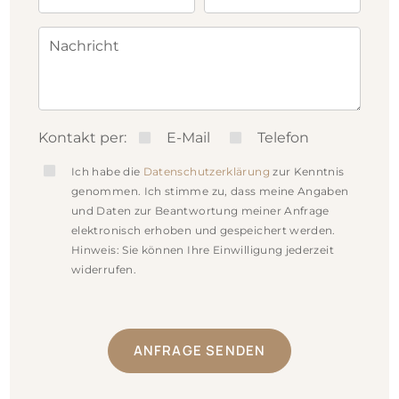
offenem Wohn-, Ess- und Küchenbereich sowie
Nachricht
Badezimmer.
Die linke Haushälfte bietet im Erdgeschoss eine
gut geschnittene Zweizimmerwohnung mit
Schlafzimmer, Wohn- und Essbereich, separater
Kontakt per:
E-Mail
Telefon
Küche und Badezimmer. Im Dachgeschoss
Ich habe die
Datenschutzerklärung
zur Kenntnis
befindet sich eine attraktive
genommen. Ich stimme zu, dass meine Angaben
und Daten zur Beantwortung meiner Anfrage
Maisonettewohnung. Diese verfügt auf der
elektronisch erhoben und gespeichert werden.
unteren Ebene über ein Schlafzimmer, einen
Hinweis: Sie können Ihre Einwilligung jederzeit
widerrufen.
großzügigen Wohn- und Essbereich, Küche
und Badezimmer. Ein weiterer Wohnbereich im
oberen Geschoss sorgt für zusätzliche
ANFRAGE SENDEN
Nutzungsmöglichkeiten.
Die unterschiedlichen Wohnungsgrößen und