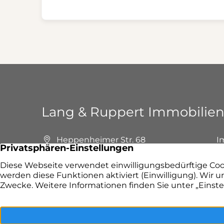
Lang & Ruppert Immobilie
Heppenheimer Str. 68
I
64658 Fürth
I
+49 6253 9799390
F
E-Mail senden
P