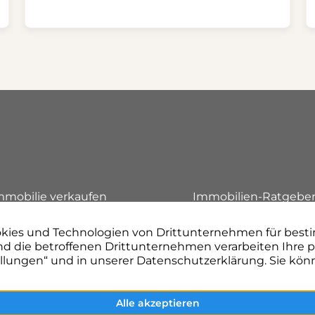
n
mmobilie verkaufen
Immobilien-Ratgebe
mmobilienbewertung
Referenzen
inance Management
Unternehmen
roject Management
Kontakt aufnehmen