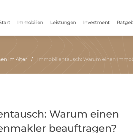
Start
Immobilien
Leistungen
Investment
Ratge
n im Alter
Immobilientausch: Warum einen Immobi
entausch: Warum einen
enmakler beauftragen?