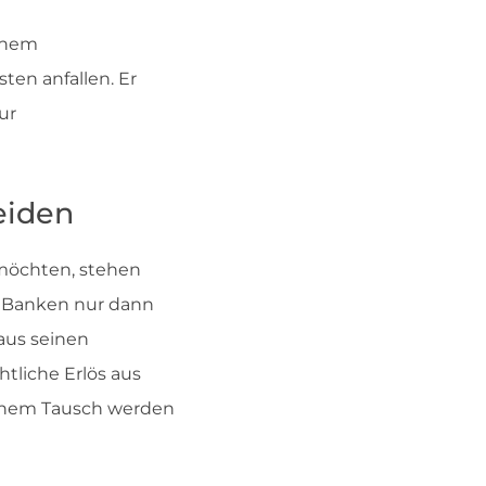
einem
en anfallen. Er
ur
eiden
 möchten, stehen
s Banken nur dann
aus seinen
tliche Erlös aus
 einem Tausch werden